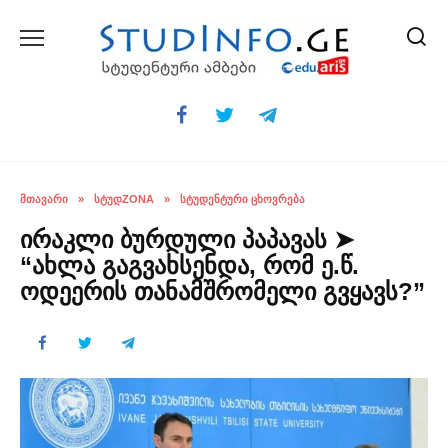
Skip
to
content
ᲛᲗᲐᲕᲐᲠᲘ
»
ᲡᲢᲣᲓZONA
»
ᲡᲢᲣᲓᲔᲜᲢᲣᲠᲘ ᲪᲮᲝᲕᲠᲔᲑᲐ
ირაკლი ბურდული პაპავას ➤
“ახლა გაგვახსენდა, რომ ე.წ.
ოდეერის თანამშრომელი გვყავს?”