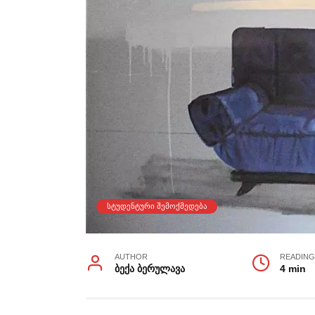
ᲡᲢᲣᲓᲔᲜᲢᲣᲠᲘ ᲨᲔᲛᲝᲥᲛᲔᲓᲔᲑᲐ
AUTHOR
READIN
ბექა ბერულავა
4 min