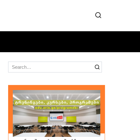
Search
for: