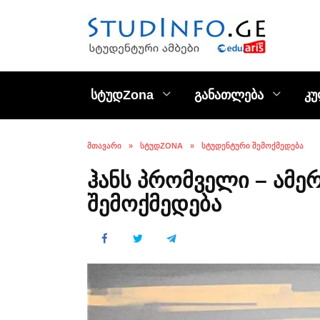
Skip
to
content
სტუდZona
განათლება
კ
ᲛᲗᲐᲕᲐᲠᲘ
»
ᲡᲢᲣᲓZONA
»
ᲡᲢᲣᲓᲔᲜᲢᲣᲠᲘ ᲨᲔᲛᲝᲥᲛᲔᲓᲔᲑᲐ
ჰანს პრომველი – ამე
შემოქმედება