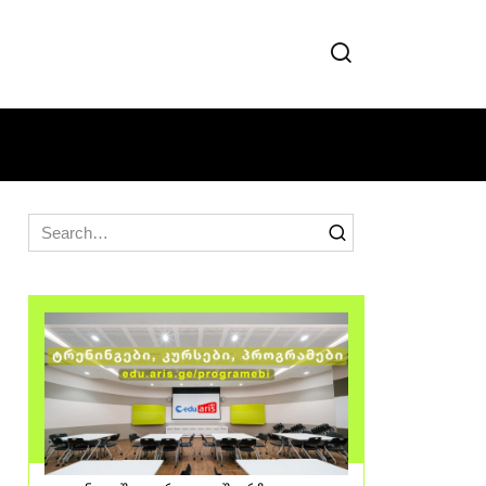
Search
for: