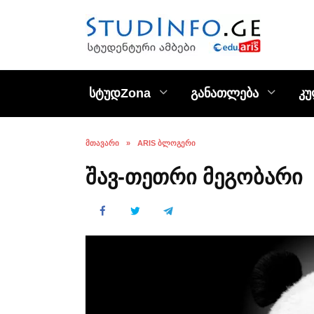
Skip
to
content
სტუდZona
განათლება
კ
ᲛᲗᲐᲕᲐᲠᲘ
»
ARIS ᲑᲚᲝᲒᲔᲠᲘ
შავ-თეთრი მეგობარი