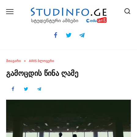
Skip
to
content
ᲛᲗᲐᲕᲐᲠᲘ
»
ARIS ᲑᲚᲝᲒᲔᲠᲘ
გამოცდის წინა ღამე