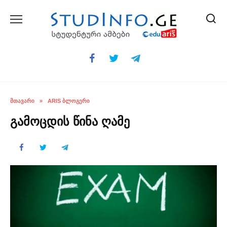
Skip
to
content
ᲛᲗᲐᲕᲐᲠᲘ
»
ARIS ᲑᲚᲝᲒᲔᲠᲘ
გამოცდის წინა ღამე