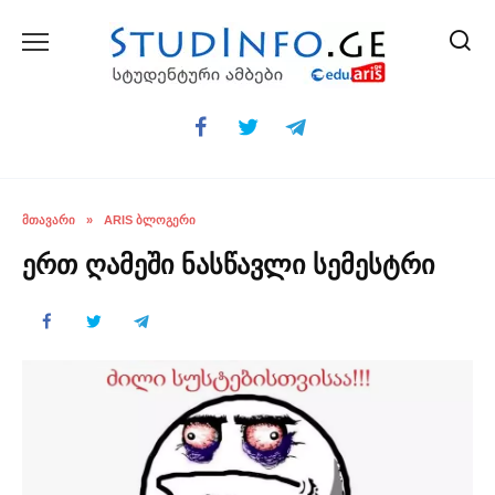
Skip
to
content
ᲛᲗᲐᲕᲐᲠᲘ
»
ARIS ᲑᲚᲝᲒᲔᲠᲘ
ერთ ღამეში ნასწავლი სემესტრი