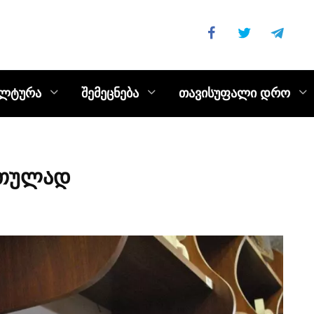
ულტურა
შემეცნება
თავისუფალი დრო
რთულად