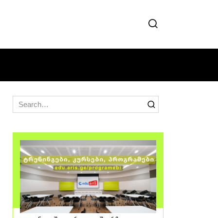
Search
for: