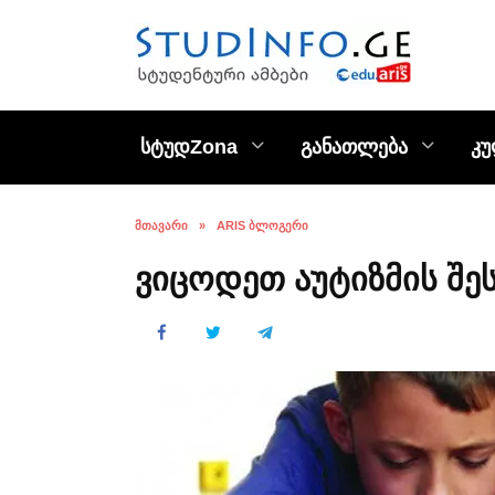
Skip
to
content
სტუდZona
განათლება
კ
ᲛᲗᲐᲕᲐᲠᲘ
»
ARIS ᲑᲚᲝᲒᲔᲠᲘ
ვიცოდეთ აუტიზმის შეს