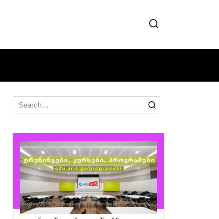
Search
for: