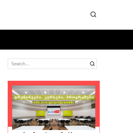
Search
for: