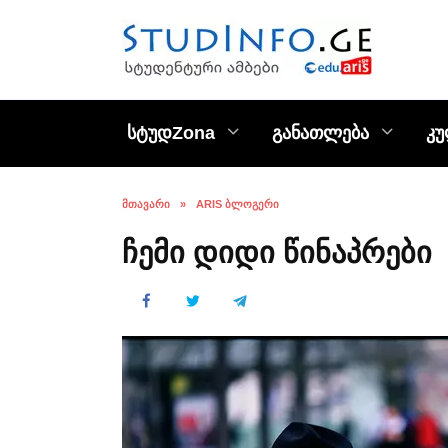
Skip
to
content
სტუდZona
განათლება
კ
ᲛᲗᲐᲕᲐᲠᲘ
»
ARIS ᲑᲚᲝᲒᲔᲠᲘ
ჩემი დიდი წინაპრები