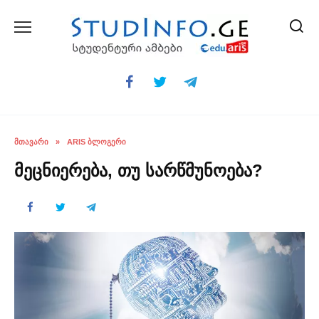
Skip
to
content
ᲛᲗᲐᲕᲐᲠᲘ
»
ARIS ᲑᲚᲝᲒᲔᲠᲘ
მეცნიერება, თუ სარწმუნოება?