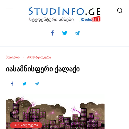
Skip
to
content
ᲛᲗᲐᲕᲐᲠᲘ
»
ARIS ᲑᲚᲝᲒᲔᲠᲘ
იასამნისფერი ქალაქი
ARIS ᲑᲚᲝᲒᲔᲠᲘ