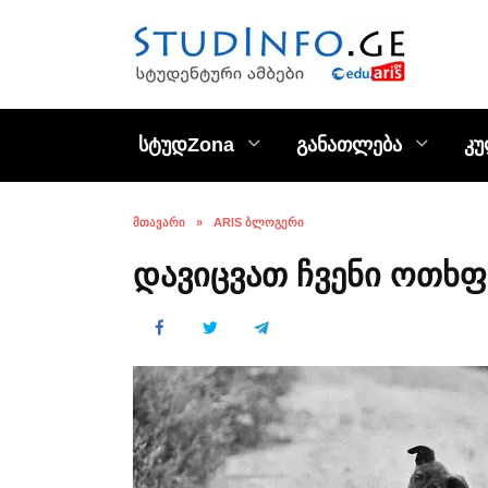
Skip
to
content
სტუდZona
განათლება
კ
ᲛᲗᲐᲕᲐᲠᲘ
»
ARIS ᲑᲚᲝᲒᲔᲠᲘ
დავიცვათ ჩვენი ოთხფ