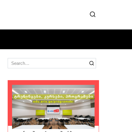
Search
for: