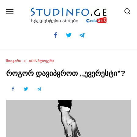
Skip
to
content
ᲛᲗᲐᲕᲐᲠᲘ
»
ARIS ᲑᲚᲝᲒᲔᲠᲘ
როგორ დავიპყროთ ,,ევერესტი”?