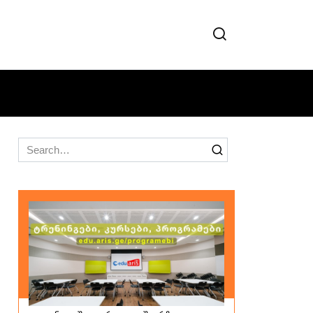
Search
for: