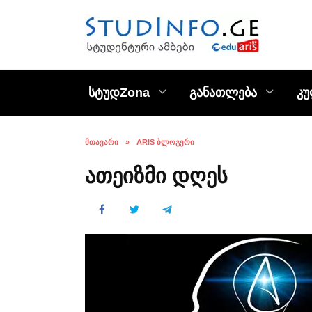
Skip
to
content
სტუდZona
განათლება
კ
ᲛᲗᲐᲕᲐᲠᲘ
»
ARIS ᲑᲚᲝᲒᲔᲠᲘ
ათეიზმი დღეს