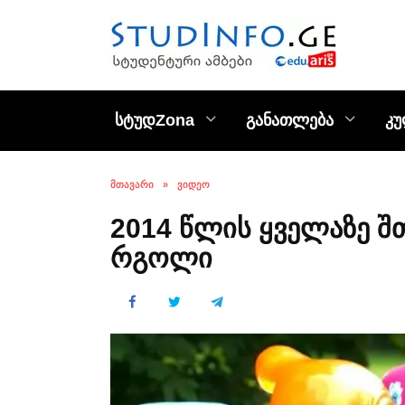
Skip
to
content
სტუდZona
განათლება
კ
ᲛᲗᲐᲕᲐᲠᲘ
»
ᲕᲘᲓᲔᲝ
2014 წლის ყველაზე შ
რგოლი