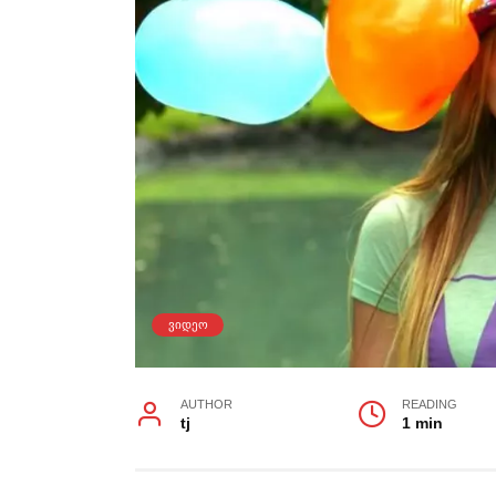
ᲕᲘᲓᲔᲝ
AUTHOR
READING
tj
1 min