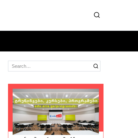
Search
for: