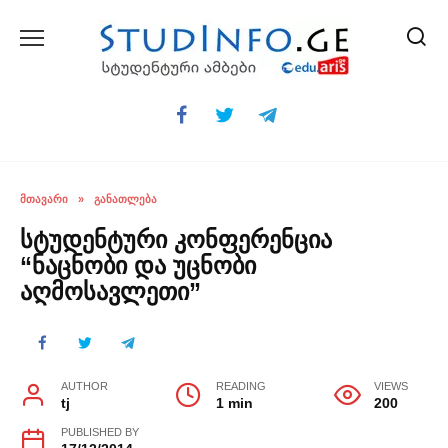
Skip
to
content
ᲛᲗᲐᲕᲐᲠᲘ
»
ᲒᲐᲜᲐᲗᲚᲔᲑᲐ
სტუდენტური კონფერენცია
“ნაცნობი და უცნობი
აღმოსავლეთი”
AUTHOR
READING
VIEWS
tj
1 min
200
PUBLISHED BY