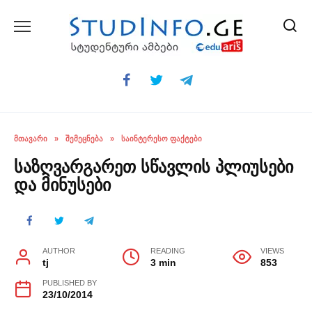
Skip
to
content
ᲛᲗᲐᲕᲐᲠᲘ
»
ᲨᲔᲛᲔᲪᲜᲔᲑᲐ
»
ᲡᲐᲘᲜᲢᲔᲠᲔᲡᲝ ᲤᲐᲥᲢᲔᲑᲘ
საზღვარგარეთ სწავლის პლიუსები
და მინუსები
AUTHOR
READING
VIEWS
tj
3 min
853
PUBLISHED BY
23/10/2014