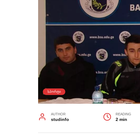
ᲡᲞᲝᲠᲢᲘ
AUTHOR
READING
studinfo
2 min