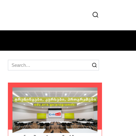
Search
for: