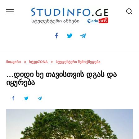
Skip
to
content
ᲛᲗᲐᲕᲐᲠᲘ
»
ᲡᲢᲣᲓZONA
»
ᲡᲢᲣᲓᲔᲜᲢᲣᲠᲘ ᲨᲔᲛᲝᲥᲛᲔᲓᲔᲑᲐ
…დიდი ხე თავისთვის დგას და
იყურება