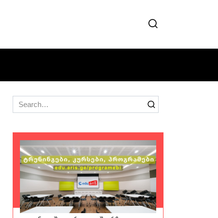
Search
for: