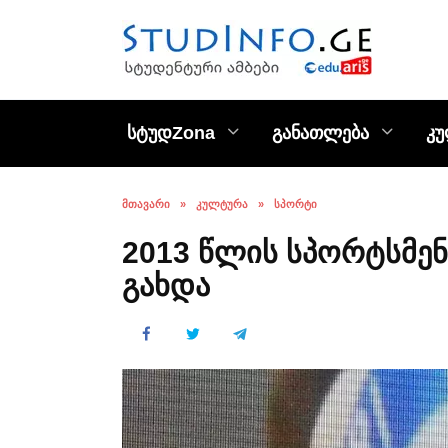
Skip
to
content
სტუდZona
განათლება
კ
ᲛᲗᲐᲕᲐᲠᲘ
»
ᲙᲣᲚᲢᲣᲠᲐ
»
ᲡᲞᲝᲠᲢᲘ
2013 წლის სპორტსმე
გახდა