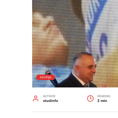
ᲡᲞᲝᲠᲢᲘ
AUTHOR
READING
studinfo
2 min