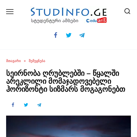
Skip
to
content
ᲛᲗᲐᲕᲐᲠᲘ
»
ᲨᲔᲛᲔᲪᲜᲔᲑᲐ
სეირნობა ღრუბლებში – წყალში
არეკლილი მომაჯადოვებელი
ჰორიზონტი სიზმარს მოგაგონებთ