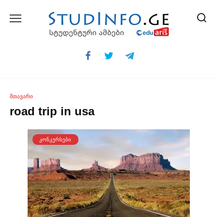
Skip
to
content
ᲛᲗᲐᲕᲐᲠᲘ
road trip in usa
ᲙᲝᲜᲙᲣᲠᲡᲔᲑᲘ