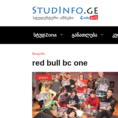
Skip
to
content
სტუდZona
განათლება
კ
ᲛᲗᲐᲕᲐᲠᲘ
red bull bc one
ᲕᲘᲓᲔᲝ