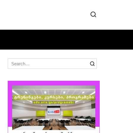
Search
for: