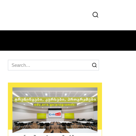
Search
for: