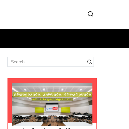
Search
for: