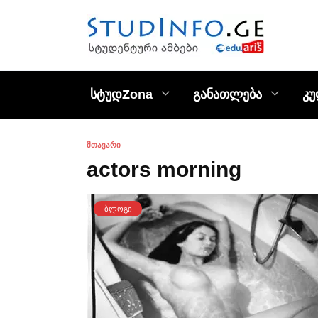
Skip
to
content
სტუდZona
განათლება
კ
ᲛᲗᲐᲕᲐᲠᲘ
actors morning
ᲑᲚᲝᲒᲘ