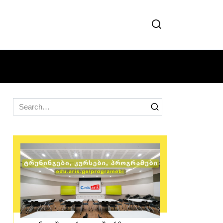
Search
for: