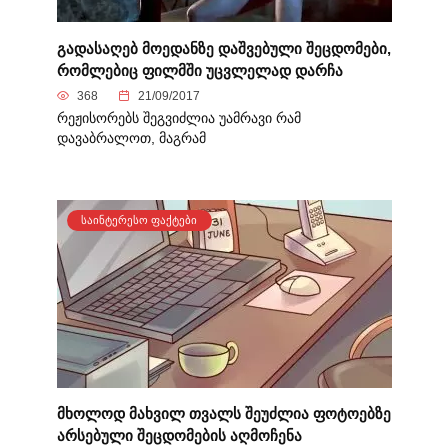
გადასაღებ მოედანზე დაშვებული შეცდომები,
რომლებიც ფილმში უცვლელად დარჩა
368
21/09/2017
რეჟისორებს შეგვიძლია უამრავი რამ
დავაბრალოთ, მაგრამ
ᲡᲐᲘᲜᲢᲔᲠᲔᲡᲝ ᲤᲐᲥᲢᲔᲑᲘ
მხოლოდ მახვილ თვალს შეუძლია ფოტოებზე
არსებული შეცდომების აღმოჩენა