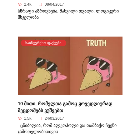
2.4k.
08/04/2017
სწრაფი აზროვნება, მახვილი თვალი, ლოგიკური
მსჯელობა
ᲡᲐᲘᲜᲢᲔᲠᲔᲡᲝ ᲤᲐᲥᲢᲔᲑᲘ
10 მითი, რომელთა გამოც ყოვედღიურად
შეცდომებს ვუშვებთ
1.5k.
24/03/2017
ცნიბილია, რომ ალკოჰოლი და თამბაქო ჩვენი
ჯამრთელობისთვის