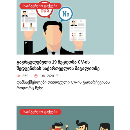
ᲡᲐᲘᲜᲢᲔᲠᲔᲡᲝ ᲤᲐᲥᲢᲔᲑᲘ
გავრცელებული 19 შეცდომა CV-ის
შედგენისას საქართველოს მაგალითზე
359
18/12/2017
დამსაქმებლები თითოეული CV-ის გადარჩევისას
როგორც წესი
ᲡᲐᲘᲜᲢᲔᲠᲔᲡᲝ ᲤᲐᲥᲢᲔᲑᲘ