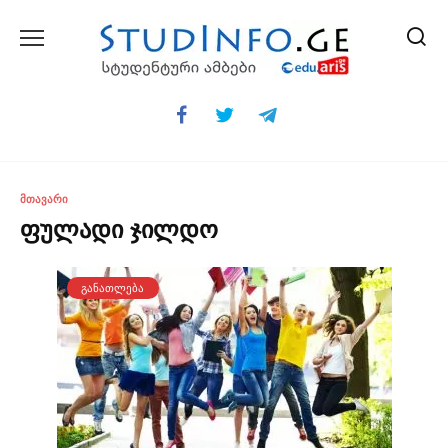
Skip
to
content
ᲛᲗᲐᲕᲐᲠᲘ
ფულადი ჯილდო
ᲒᲐᲜᲐᲗᲚᲔᲑᲐ