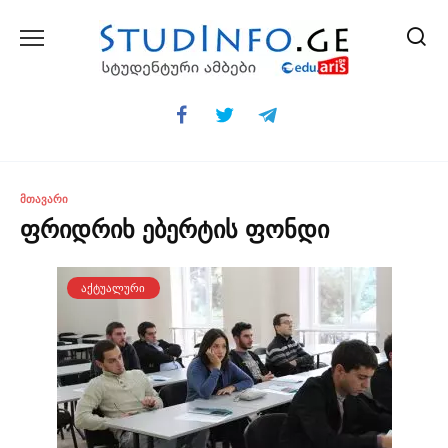
Skip
to
content
ᲛᲗᲐᲕᲐᲠᲘ
ფრიდრიხ ებერტის ფონდი
ᲐᲥᲢᲣᲐᲚᲣᲠᲘ