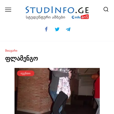
Skip
to
content
ᲛᲗᲐᲕᲐᲠᲘ
ფლამენგო
ᲘᲕᲔᲜᲗᲘ