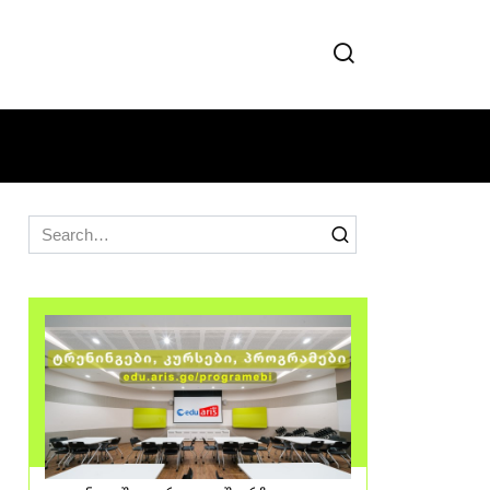
Search
for: