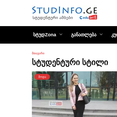
Skip
to
content
სტუდZona
განათლება
კ
ᲛᲗᲐᲕᲐᲠᲘ
სტუდენტური სტილი
ᲛᲝᲓᲐ