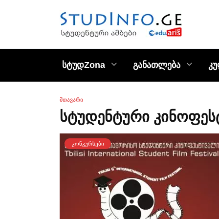
Skip
to
content
სტუდZona
განათლება
კ
ᲛᲗᲐᲕᲐᲠᲘ
სტუდენტური კინოფეს
ᲙᲝᲜᲙᲣᲠᲡᲔᲑᲘ