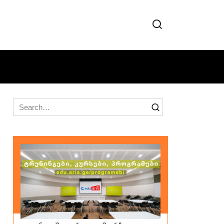
Search
for: