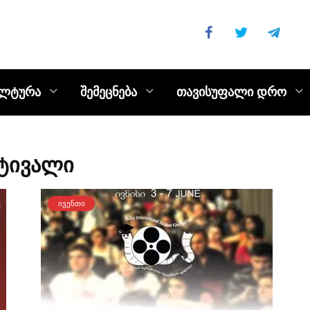
ულტურა
შემეცნება
თავისუფალი დრო
ტივალი
ᲘᲕᲔᲜᲗᲘ