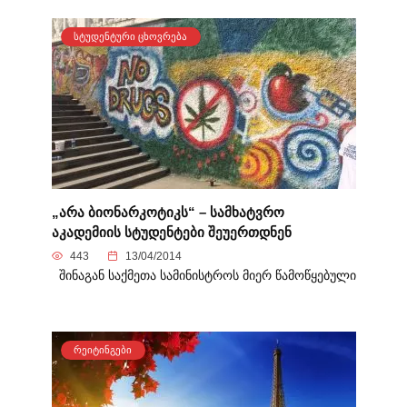
ᲡᲢᲣᲓᲔᲜᲢᲣᲠᲘ ᲪᲮᲝᲕᲠᲔᲑᲐ
„არა ბიონარკოტიკს“ – სამხატვრო
აკადემიის სტუდენტები შეუერთდნენ
443
13/04/2014
შინაგან საქმეთა სამინისტროს მიერ წამოწყებული
ᲠᲔᲘᲢᲘᲜᲒᲔᲑᲘ