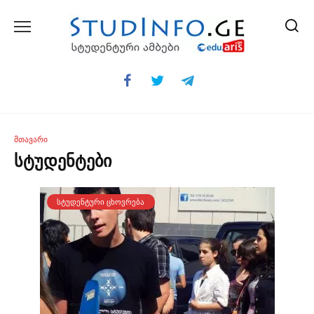
Skip
to
content
ᲛᲗᲐᲕᲐᲠᲘ
სტუდენტები
ᲡᲢᲣᲓᲔᲜᲢᲣᲠᲘ ᲪᲮᲝᲕᲠᲔᲑᲐ