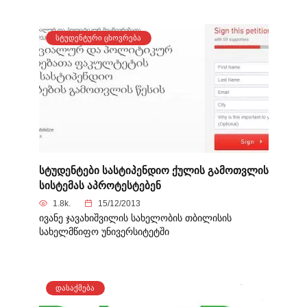
ᲡᲢᲣᲓᲔᲜᲢᲣᲠᲘ ᲪᲮᲝᲕᲠᲔᲑᲐ
სტუდენტები სასტიპენდიო ქულის გამოთვლის
სისტემას აპროტესტებენ
1.8k.
15/12/2013
ივანე ჯავახიშვილის სახელობის თბილისის
სახელმწიფო უნივერსიტეტში
ᲓᲐᲡᲐᲥᲛᲔᲑᲐ