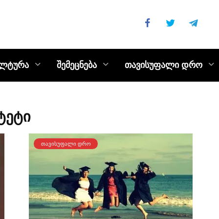
ულტურა
შემეცნება
თავისუფალი დრო
ტეტი
ᲗᲐᲕᲘᲡᲣᲤᲐᲚᲘ ᲓᲠᲝ