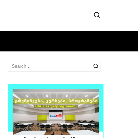
Search
for: