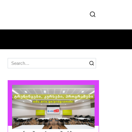
Search
for: