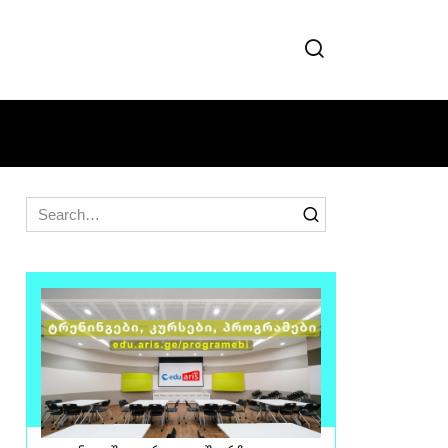
Search
for: