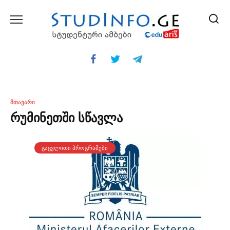
Skip
to
content
ᲛᲗᲐᲕᲐᲠᲘ
რუმინეთში სწავლა
ᲒᲐᲪᲕᲚᲘᲗᲘ ᲞᲠᲝᲒᲠᲐᲛᲔᲑᲘ