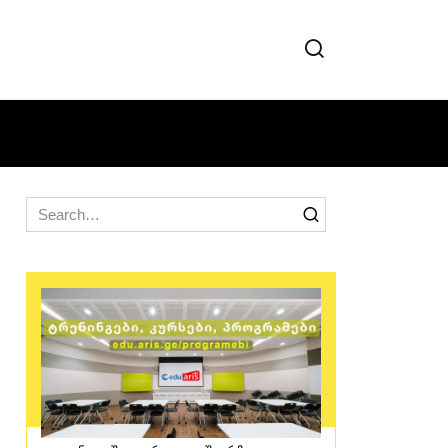
Search
for: