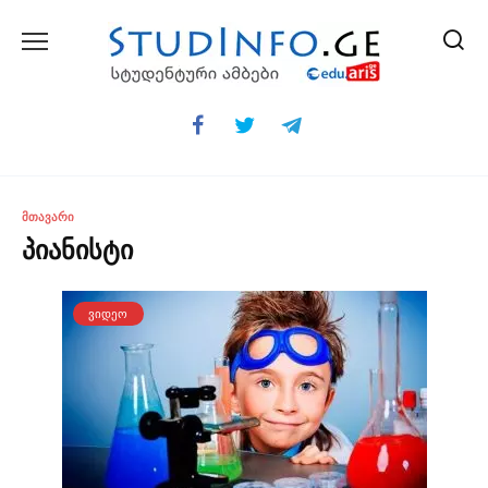
Skip
to
content
ᲛᲗᲐᲕᲐᲠᲘ
პიანისტი
ᲕᲘᲓᲔᲝ