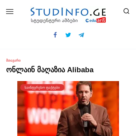
Skip
to
content
ᲛᲗᲐᲕᲐᲠᲘ
ონლაინ მაღაზია Alibaba
ᲡᲐᲘᲜᲢᲔᲠᲔᲡᲝ ᲤᲐᲥᲢᲔᲑᲘ