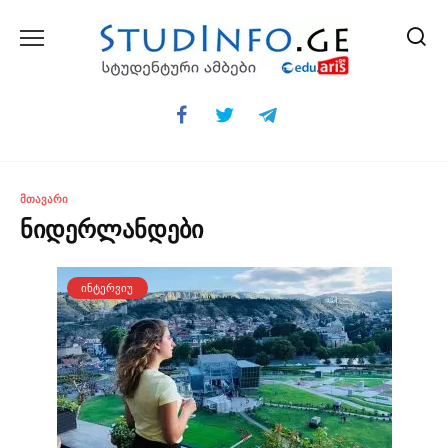
Skip
to
content
ᲛᲗᲐᲕᲐᲠᲘ
ნიდერლანდები
ᲘᲜᲢᲔᲠᲕᲘᲣ