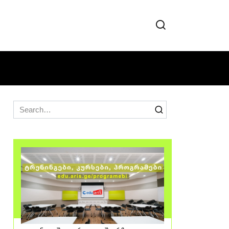
Search
for: