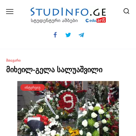
Skip
to
content
ᲛᲗᲐᲕᲐᲠᲘ
მიხეილ-გელა სალუაშვილი
ᲘᲜᲢᲔᲠᲕᲘᲣ