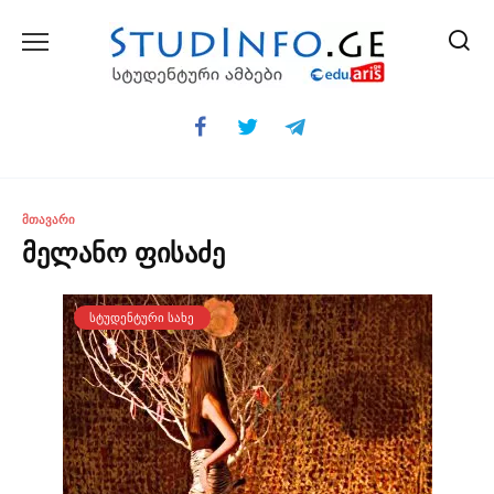
Skip
to
content
ᲛᲗᲐᲕᲐᲠᲘ
მელანო ფისაძე
ᲡᲢᲣᲓᲔᲜᲢᲣᲠᲘ ᲡᲐᲮᲔ