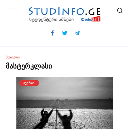
Skip
to
content
ᲛᲗᲐᲕᲐᲠᲘ
მასტერკლასი
ᲘᲕᲔᲜᲗᲘ