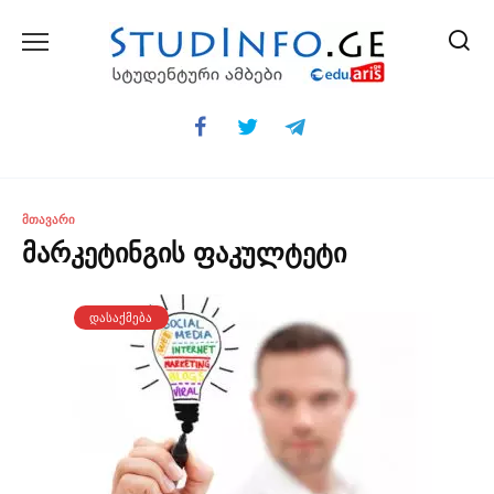
Skip
to
content
ᲛᲗᲐᲕᲐᲠᲘ
მარკეტინგის ფაკულტეტი
ᲓᲐᲡᲐᲥᲛᲔᲑᲐ