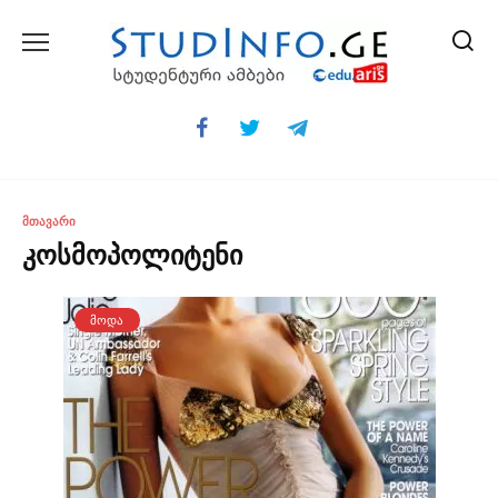
Skip
to
content
ᲛᲗᲐᲕᲐᲠᲘ
კოსმოპოლიტენი
ᲛᲝᲓᲐ