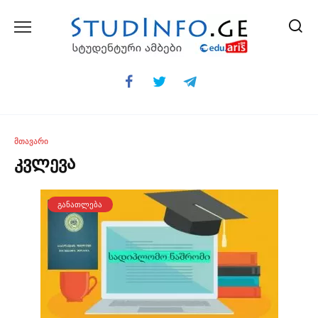
Skip
to
content
ᲛᲗᲐᲕᲐᲠᲘ
კვლევა
ᲒᲐᲜᲐᲗᲚᲔᲑᲐ