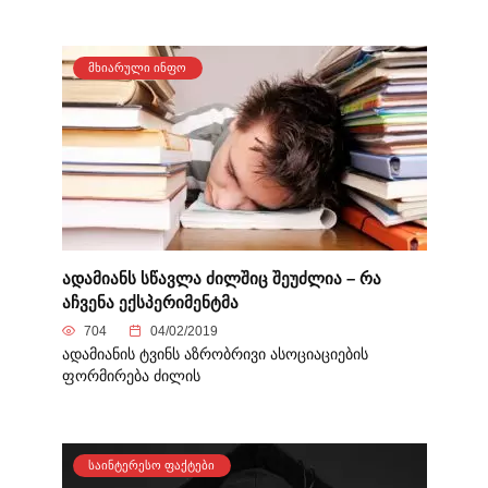
ᲛᲮᲘᲐᲠᲣᲚᲘ ᲘᲜᲤᲝ
ადამიანს სწავლა ძილშიც შეუძლია – რა
აჩვენა ექსპერიმენტმა
704
04/02/2019
ადამიანის ტვინს აზრობრივი ასოციაციების
ფორმირება ძილის
ᲡᲐᲘᲜᲢᲔᲠᲔᲡᲝ ᲤᲐᲥᲢᲔᲑᲘ