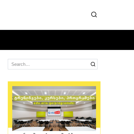
Search
for: