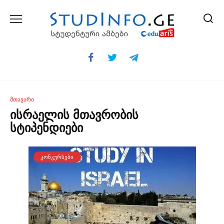
Skip
to
content
ᲛᲗᲐᲕᲐᲠᲘ
ისრაელის მთავრობის
სტიპენდიები
ᲙᲝᲜᲙᲣᲠᲡᲔᲑᲘ